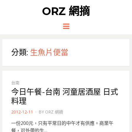
ORZ 網摘
Menu
分類:
生魚片便當
台南
今日午餐-台南 河童居酒屋 日式
料理
POSTED
2012-12-11
BY
ORZ 網摘
ON
一份200元，只有平常日的中午才有供應。商業午
餐，可外帶的生…