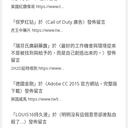
美國紅鑽偉哥 https://www.t…
「
保罗红钻
」於〈
Call of Duty 廣告
〉發佈留言
虎王中藥片 https://www.tw…
「
瑞芬氏廣嗣藥露
」於〈
最好的工作機會與環境從來
不是被找到與給予的，而是自己創造出來的。
〉發佈
留言
2H2D延時噴劑 https://www…
「
德國金剛
」於〈
Adobe CC 2015 官方網站，完整版
下載
〉發佈留言
英国威馬 https://www.tw9…
「
LOUIS16持久液
」於〈
明明沒有這個意思卻差點自
殺了….
〉發佈留言