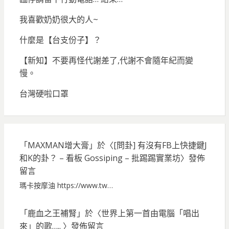
我喜歡奶奶很大的人~
什麼是【台支份子】？
【新知】不要再怪代謝差了,代謝不會隨年紀而變
慢。
台灣硬啦口罩
「
MAXMAN增大膏
」於〈
[問卦] 有沒有FB上快捷鍵J
和K的卦？ – 看板 Gossiping – 批踢踢實業坊
〉發佈
留言
瑪卡按摩油 https://www.tw…
「
鹿血之王補腎
」於〈
世界上第一首由電腦「唱出
來」的歌…..
〉發佈留言