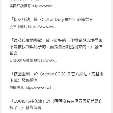
美國紅鑽偉哥 https://www.t…
「
保罗红钻
」於〈
Call of Duty 廣告
〉發佈留言
虎王中藥片 https://www.tw…
「
瑞芬氏廣嗣藥露
」於〈
最好的工作機會與環境從來
不是被找到與給予的，而是自己創造出來的。
〉發佈
留言
2H2D延時噴劑 https://www…
「
德國金剛
」於〈
Adobe CC 2015 官方網站，完整版
下載
〉發佈留言
英国威馬 https://www.tw9…
「
LOUIS16持久液
」於〈
明明沒有這個意思卻差點自
殺了….
〉發佈留言