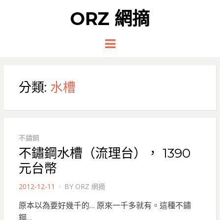
ORZ 網摘
Menu
分類:
水槽
不鏽鋼
不鏽鋼水槽（流理台）， 1390
元台幣
POSTED
2012-12-11
BY
ORZ 網摘
ON
原本以為要好幾千的… 原來一千多就有。這種不鏽
鋼…