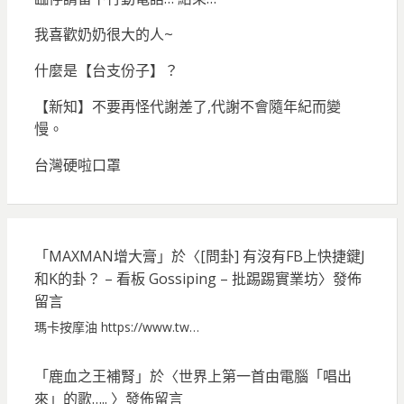
我喜歡奶奶很大的人~
什麼是【台支份子】？
【新知】不要再怪代謝差了,代謝不會隨年紀而變
慢。
台灣硬啦口罩
「
MAXMAN增大膏
」於〈
[問卦] 有沒有FB上快捷鍵J
和K的卦？ – 看板 Gossiping – 批踢踢實業坊
〉發佈
留言
瑪卡按摩油 https://www.tw…
「
鹿血之王補腎
」於〈
世界上第一首由電腦「唱出
來」的歌…..
〉發佈留言