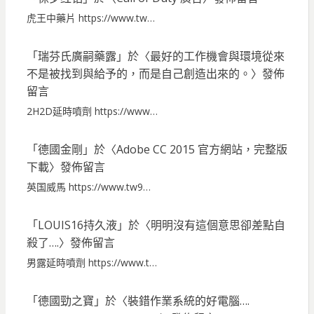
虎王中藥片 https://www.tw…
「
瑞芬氏廣嗣藥露
」於〈
最好的工作機會與環境從來
不是被找到與給予的，而是自己創造出來的。
〉發佈
留言
2H2D延時噴劑 https://www…
「
德國金剛
」於〈
Adobe CC 2015 官方網站，完整版
下載
〉發佈留言
英国威馬 https://www.tw9…
「
LOUIS16持久液
」於〈
明明沒有這個意思卻差點自
殺了….
〉發佈留言
男露延時噴劑 https://www.t…
「
德國勁之寶
」於〈
裝錯作業系統的好電腦….