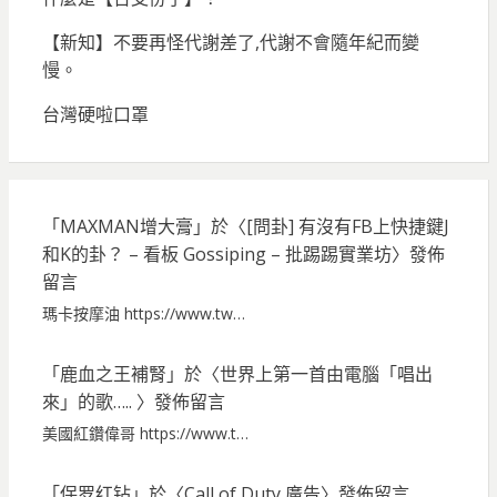
【新知】不要再怪代謝差了,代謝不會隨年紀而變
慢。
台灣硬啦口罩
「
MAXMAN增大膏
」於〈
[問卦] 有沒有FB上快捷鍵J
和K的卦？ – 看板 Gossiping – 批踢踢實業坊
〉發佈
留言
瑪卡按摩油 https://www.tw…
「
鹿血之王補腎
」於〈
世界上第一首由電腦「唱出
來」的歌…..
〉發佈留言
美國紅鑽偉哥 https://www.t…
「
保罗红钻
」於〈
Call of Duty 廣告
〉發佈留言