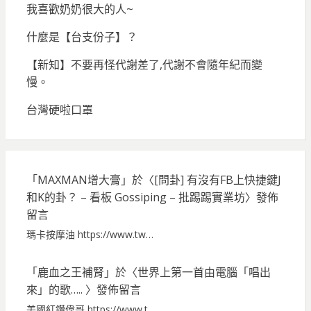
我喜歡奶奶很大的人~
什麼是【台支份子】？
【新知】不要再怪代謝差了,代謝不會隨年紀而變
慢。
台灣硬啦口罩
「
MAXMAN增大膏
」於〈
[問卦] 有沒有FB上快捷鍵J
和K的卦？ – 看板 Gossiping – 批踢踢實業坊
〉發佈
留言
瑪卡按摩油 https://www.tw…
「
鹿血之王補腎
」於〈
世界上第一首由電腦「唱出
來」的歌…..
〉發佈留言
美國紅鑽偉哥 https://www.t…