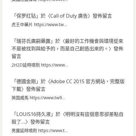
「
保罗红钻
」於〈
Call of Duty 廣告
〉發佈留言
虎王中藥片 https://www.tw…
「
瑞芬氏廣嗣藥露
」於〈
最好的工作機會與環境從來
不是被找到與給予的，而是自己創造出來的。
〉發佈
留言
2H2D延時噴劑 https://www…
「
德國金剛
」於〈
Adobe CC 2015 官方網站，完整版
下載
〉發佈留言
英国威馬 https://www.tw9…
「
LOUIS16持久液
」於〈
明明沒有這個意思卻差點自
殺了….
〉發佈留言
男露延時噴劑 https://www.t…