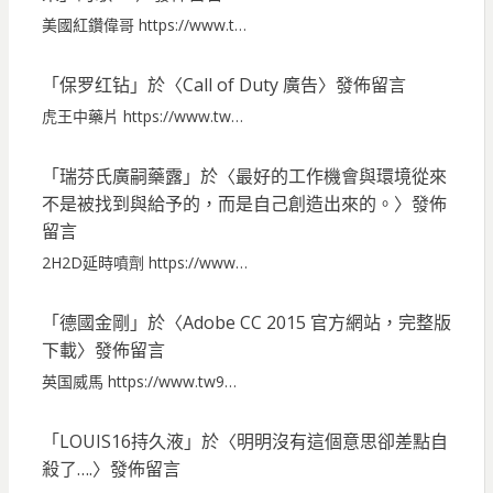
美國紅鑽偉哥 https://www.t…
「
保罗红钻
」於〈
Call of Duty 廣告
〉發佈留言
虎王中藥片 https://www.tw…
「
瑞芬氏廣嗣藥露
」於〈
最好的工作機會與環境從來
不是被找到與給予的，而是自己創造出來的。
〉發佈
留言
2H2D延時噴劑 https://www…
「
德國金剛
」於〈
Adobe CC 2015 官方網站，完整版
下載
〉發佈留言
英国威馬 https://www.tw9…
「
LOUIS16持久液
」於〈
明明沒有這個意思卻差點自
殺了….
〉發佈留言