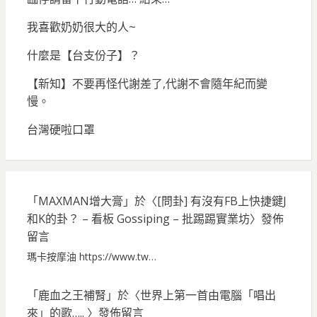
我喜歡奶奶很大的人~
什麼是【台支份子】？
【新知】不要再怪代謝差了,代謝不會隨年紀而變
慢。
台灣硬啦口罩
「
MAXMAN增大膏
」於〈
[問卦] 有沒有FB上快捷鍵J
和K的卦？ – 看板 Gossiping – 批踢踢實業坊
〉發佈
留言
瑪卡按摩油 https://www.tw…
「
鹿血之王補腎
」於〈
世界上第一首由電腦「唱出
來」的歌…..
〉發佈留言