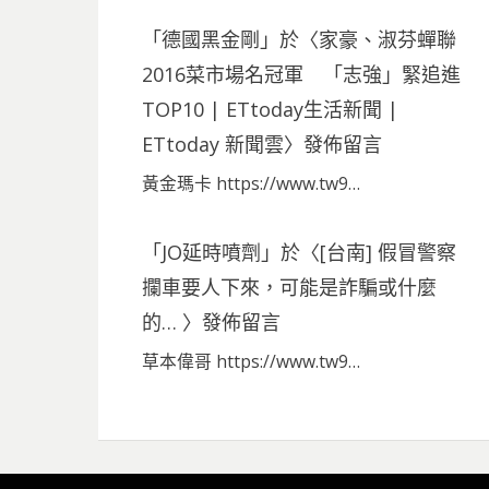
「
德國黑金剛
」於〈
家豪、淑芬蟬聯
2016菜市場名冠軍 「志強」緊追進
TOP10 | ETtoday生活新聞 |
ETtoday 新聞雲
〉發佈留言
黃金瑪卡 https://www.tw9…
「
JO延時噴劑
」於〈
[台南] 假冒警察
攔車要人下來，可能是詐騙或什麼
的…
〉發佈留言
草本偉哥 https://www.tw9…