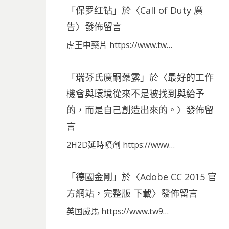
「
保罗红钻
」於〈
Call of Duty 廣
告
〉發佈留言
虎王中藥片 https://www.tw…
「
瑞芬氏廣嗣藥露
」於〈
最好的工作
機會與環境從來不是被找到與給予
的，而是自己創造出來的。
〉發佈留
言
2H2D延時噴劑 https://www…
「
德國金剛
」於〈
Adobe CC 2015 官
方網站，完整版 下載
〉發佈留言
英国威馬 https://www.tw9…