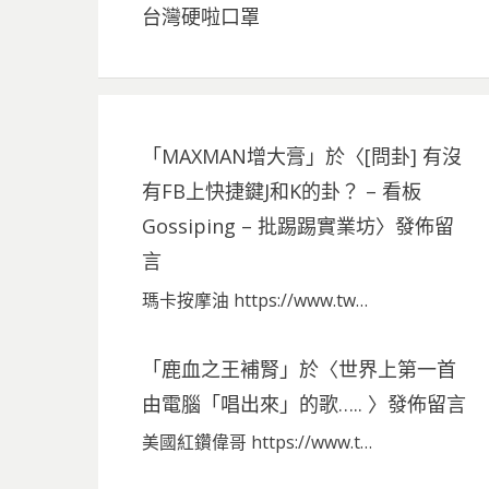
台灣硬啦口罩
「
MAXMAN增大膏
」於〈
[問卦] 有沒
有FB上快捷鍵J和K的卦？ – 看板
Gossiping – 批踢踢實業坊
〉發佈留
言
瑪卡按摩油 https://www.tw…
「
鹿血之王補腎
」於〈
世界上第一首
由電腦「唱出來」的歌…..
〉發佈留言
美國紅鑽偉哥 https://www.t…