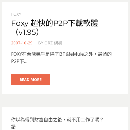
FOXY
Foxy 超快的P2P下載軟體
（v1.95）
POSTED
2007-10-29
BY
ORZ 網摘
ON
FOXY在台灣幾乎是除了BT跟eMule之外，最熱的
P2P下…
READ MORE
你以為得到財富自由之後，就不用工作了嗎？
錯！