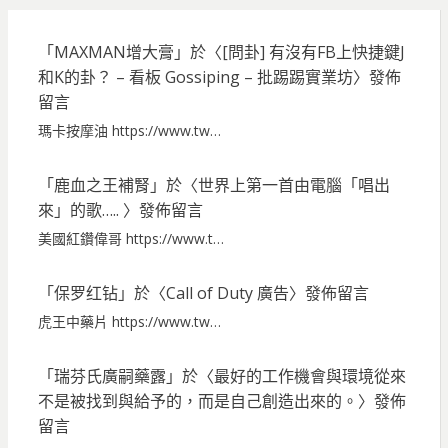
「
MAXMAN增大膏
」於〈
[問卦] 有沒有FB上快捷鍵J
和K的卦？ – 看板 Gossiping – 批踢踢實業坊
〉發佈
留言
瑪卡按摩油 https://www.tw…
「
鹿血之王補腎
」於〈
世界上第一首由電腦「唱出
來」的歌…..
〉發佈留言
美國紅鑽偉哥 https://www.t…
「
保罗红钻
」於〈
Call of Duty 廣告
〉發佈留言
虎王中藥片 https://www.tw…
「
瑞芬氏廣嗣藥露
」於〈
最好的工作機會與環境從來
不是被找到與給予的，而是自己創造出來的。
〉發佈
留言